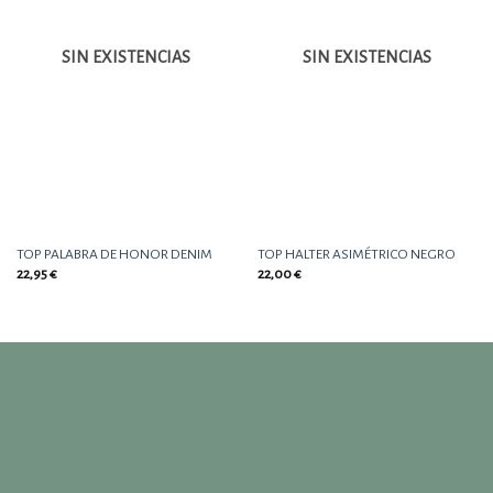
lista
lista
de
de
deseos
deseos
SIN EXISTENCIAS
SIN EXISTENCIAS
TOP PALABRA DE HONOR DENIM
TOP HALTER ASIMÉTRICO NEGRO
22,95
€
22,00
€