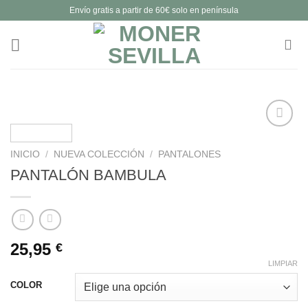
Saltar
Envío gratis a partir de 60€ solo en península
al
contenido
INICIO
/
NUEVA COLECCIÓN
/
PANTALONES
Añadir
PANTALÓN BAMBULA
a la
lista de
deseos
25,95
€
LIMPIAR
COLOR