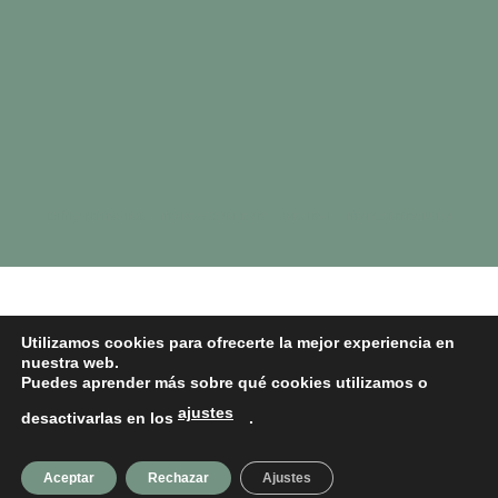
POLÍTICA DE PRIVACIDAD
TÉRMINOS Y CONDICIONES
AVISO LEGAL
TÉRMINOS DE DEVOLUCIÓN
Utilizamos cookies para ofrecerte la mejor experiencia en
nuestra web.
Puedes aprender más sobre qué cookies utilizamos o
ajustes
desactivarlas en los
.
Aceptar
Rechazar
Ajustes
Copyright 2026 © MONER SEVILLA