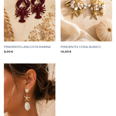
PENDIENTES LANGOSTA MARINA
PENDIENTES CORAL BLANCO
9,00
€
10,00
€
Añadir
a la
lista
de
deseos