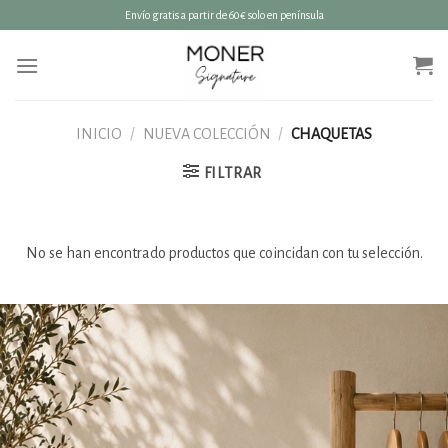
Saltar
Envío gratis a partir de 60€ solo en península
al
contenido
INICIO
/
NUEVA COLECCIÓN
/
CHAQUETAS
FILTRAR
No se han encontrado productos que coincidan con tu selección.