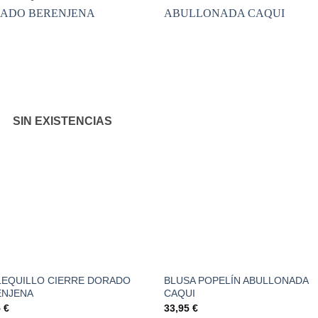
Añadir
Aña
a la
a l
lista de
lista
deseos
des
SIN EXISTENCIAS
LEQUILLO CIERRE DORADO
BLUSA POPELÍN ABULLONADA
ENJENA
CAQUI
5
€
33,95
€