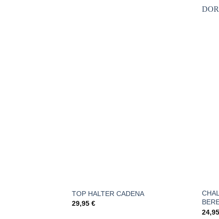
Añadir
a la
lista de
deseos
CHA
TOP HALTER CADENA
BER
29,95
€
24,9