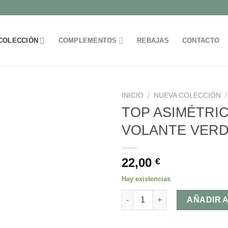
COLECCIÓN
COMPLEMENTOS
REBAJAS
CONTACTO
INICIO
/
NUEVA COLECCIÓN
/
TOP ASIMÉTRI
VOLANTE VER
Añadir
a la
lista de
22,00
€
deseos
Hay existencias
TOP ASIMÉTRICO VOLANTE VE
AÑADIR 