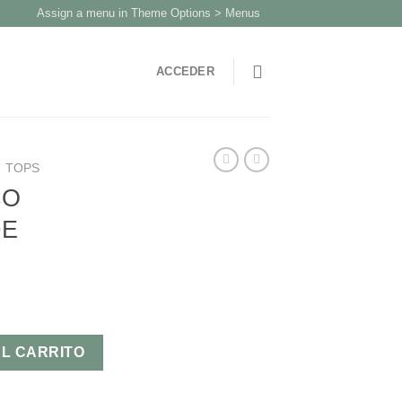
Assign a menu in Theme Options > Menus
ACCEDER
TOPS
CO
DE
RDE cantidad
AL CARRITO