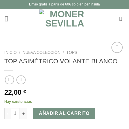
Saltar
Envío gratis a partir de 60€ solo en península
al
contenido
INICIO
/
NUEVA COLECCIÓN
/
TOPS
TOP ASIMÉTRICO VOLANTE BLANCO
Añadir
a la
lista de
deseos
22,00
€
Hay existencias
TOP ASIMÉTRICO VOLANTE BLANCO cantidad
AÑADIR AL CARRITO