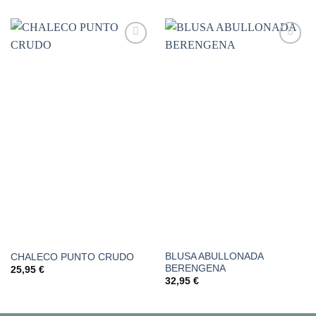
Añadir
Añadir
a la
a la
lista de
lista de
deseos
deseos
BLUSA ABULLONADA
CHALECO PUNTO CRUDO
BERENGENA
25,95
€
32,95
€