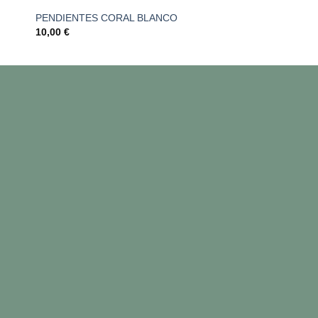
PENDIENTES CORAL BLANCO
BOLSO MANO TAC
10,00
€
27,95
€