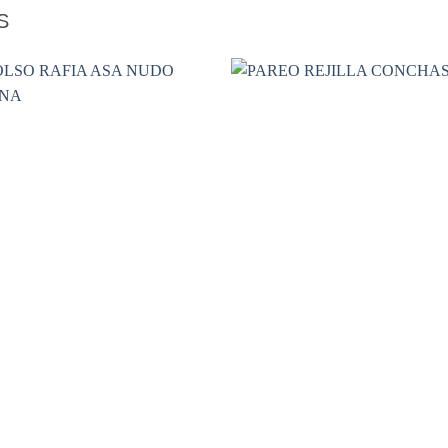
S
Añadir
Aña
a la
a l
lista de
lista
deseos
des