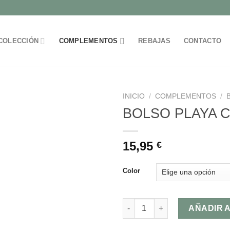
COLECCIÓN
COMPLEMENTOS
REBAJAS
CONTACTO
INICIO
/
COMPLEMENTOS
/
BOLSO PLAYA C
Añadir
15,95
€
a la
lista de
deseos
Color
BOLSO PLAYA CIAO cantidad
AÑADIR 